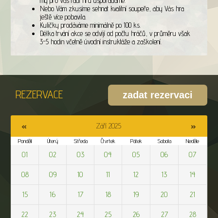
my pro Vás rádi hru uspořádáme.
Nebo Vám zkusíme sehnat kvalitní soupeře, aby Vás hra
ještě více pobavila.
Kuličky prodáváme minimálně po 100 ks.
Délka trvání akce se odvíjí od počtu hráčů, v průměru však
3-5 hodin včetně úvodní instruktáže a zaškolení.
REZERVACE
«
»
Září 2025
Pondělí
Úterý
Středa
Čtvrtek
Pátek
Sobota
Neděle
01
02
03
04
05
06
07
08
09
10
11
12
13
14
15
16
17
18
19
20
21
22
23
24
25
26
27
28