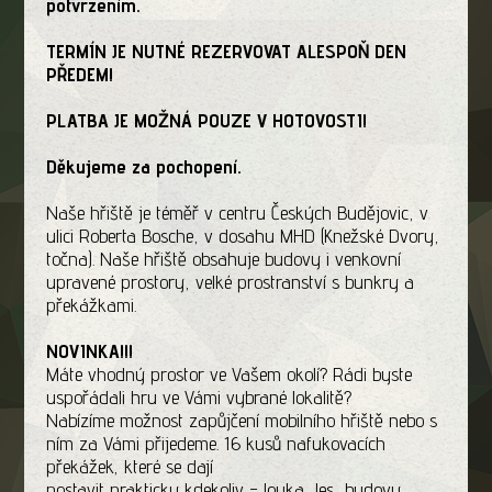
potvrzením.
TERMÍN JE NUTNÉ REZERVOVAT ALESPOŇ DEN
PŘEDEM!
PLATBA JE MOŽNÁ POUZE V HOTOVOSTI!
Děkujeme za pochopení.
Naše hřiště je téměř v centru Českých Budějovic, v
ulici Roberta Bosche, v dosahu MHD (Knežské Dvory,
točna). Naše hřiště obsahuje budovy i venkovní
upravené prostory, velké prostranství s bunkry a
překážkami.
NOVINKA!!!
Máte vhodný prostor ve Vašem okolí? Rádi byste
uspořádali hru ve Vámi vybrané lokalitě?
Nabízíme možnost zapůjčení mobilního hřiště nebo s
ním za Vámi přijedeme. 16 kusů nafukovacích
překážek, které se dají
postavit prakticky kdekoliv - louka, les, budovy.