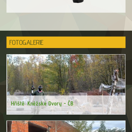
FOTOGALERIE
Hřiště: Kněžské Dvory - ČB
Nejlepší paintball v Českých Budějovicích a na jihu Čech. Vyzkoušejte
něco nového, vyzkoušejte to právě s námi! Těšíme se na Vaši
návštěvu.