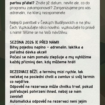
partou přátel?
Znáte již datum, nevíte ale, co do
programu zakomponovat? Zorganizujeme pro vás
adrenalin, na který nezapomenete.
Nejlepší paintball v Českých Budějovicích a na jihu
Čech. Vyzkoušejte něco nového, vyzkoušejte to právě
s námi! Těšíme se na Vaši návštěvu.
SEZÓNA 2026 JE PŘED NÁMI!
Bitvy pojedou naplno – adrenalin, taktika a
pořádná dávka akce!!
Počasí se nám pomalu zlepšuje a my vyhlížíme
každý příznivý den, kdy můžeme hrát!
REZERVACE BĚŽÍ, a termíny mizí rychle, tak
nečekej na poslední chvíli a zamluv si svůj termín
co nejdříve.
Odpověď na rezervace může chvilku trvat, pokud
potřebuješ potvrzení ihned, neboj se nám
zavolat!
Automatická odpověď na rezervaci není jejím