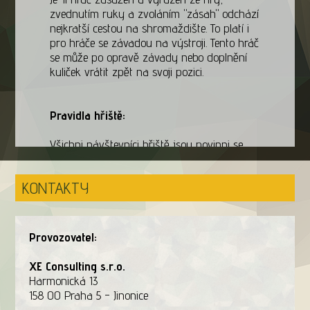
zvednutím ruky a zvoláním "zásah" odchází
nejkratší cestou na shromaždište. To platí i
pro hráče se závadou na výstroji. Tento hráč
se může po opravě závady nebo doplnění
kuliček vrátit zpět na svoji pozici.
Pravidla hřiště:
Všichni návštevníci hřiště jsou povinni se
řídit pokyny provozovatele.
KONTAKTY
Na hrišti a všude tam, kde hrozí zásah
značkovací kuličkou, musí hráči a další
prítomné osoby po celou dobu hry nosit na
obličeji ochrannou masku.
Provozovatel:
Střílet je povoleno pouze na hřišti v průběhu
XE Consulting s.r.o.
hry, nebo na místech provozovatelem
Harmonická 13
určených k testování nebo vybíjení zbraní.
158 00 Praha 5 - Jinonice
Mimo hrací zónu se nosí zbraně vždy