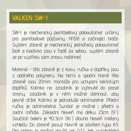
VALKEN SW-1
SW-1 je mechanický paintballový poloautomat určený
pro paintballové půjčovny, hřiště a začínající hráče.
Systém zbraně je mechanický jednořadý poloautomat
(bolt a kladívko jsou v řadě za sebou, systém zbraně
se po výstřelu sám znovu natáhne).
Materiál – tělo zbraně je z kovu, ručka a doplňky jsou
z odolného polymeru. Na horní a spodní hraně těla
zbraně jsou 20mm montáže pro uchycení taktických
doplňků. Kolínko na zásobník je vyhnuté do pravé
strany, zásobník je v něm možné stáhnout, aby
pevně držel. Kolínko je jednoduše odnímatelné. Přední
ručka je odnímatelná. Sundat je možné i přední a
zadní mířidla. Základní hlaveň má délku 23cm (9“).
Součástí balení je 40,5cm (16“) dlouhá hlaveň military
vzhledu. Do zbraně pasují hlavně se závitem typu A5.
Pro pohon je možné použít jak CO2, tak vysokotlaké