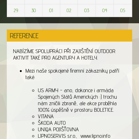
29
30
01
02
03
04
05
REFERENCE
NABÍZÍME SPOLUPRÁCI PŘI ZAJIŠTĚNÍ OUTDOOR
AKTIVIT TAKÉ PRO AGENTURY A HOTELY.
Mezi naše spokojené firemní zákazníky patří
také:
US ARMY - ano, dokonce i armáda
Spojených Států Amerických :) trochu
nám zničili zbraně, ale akce proběhla
100% úspěšně v prostoru BOLETICE.
VITANA
ŠKODA AUTO
UNIQA POJIŠŤOVNA
LIPNOSERVIS s.r.o., www.lipno.info