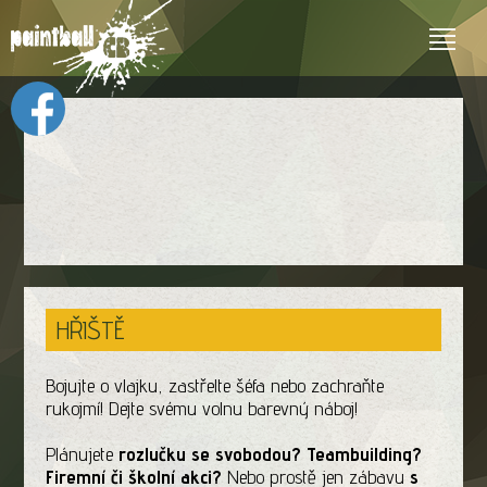
HŘIŠTĚ
Bojujte o vlajku, zastřelte šéfa nebo zachraňte
rukojmí! Dejte svému volnu barevný náboj!
Plánujete
rozlučku se svobodou? Teambuilding?
Firemní či školní akci?
Nebo prostě jen zábavu
s