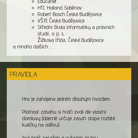
Educanet
HTC Holland Soběnov
Robert Bosch České Budějovice
VŠTE České Budějovice
Střední škola informatiky a právních
studií, o. p. s.
Žižkova třída, České Budějovice
a mnoho dalších ...
PRAVIDLA
Hra je zahájena jedním dlouhým hvizdem.
Platnost zásahu si hráči zvolí dle vlastní
domluvy (obecně určuje zásah stopa rozbité
kuličky na oděvu).
Je-li hráč zasažen a vyřazen ze hry,