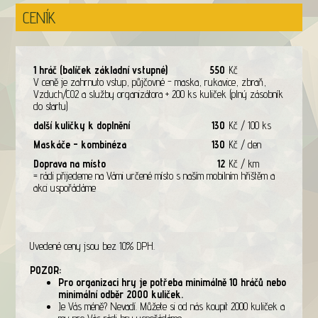
CENÍK
1 hráč (balíček základní vstupné)
550
Kč
V ceně je zahrnuto vstup, půjčovné - maska, rukavice, zbraň,
Vzduch/CO2 a služby organizátora + 200 ks kuliček (plný zásobník
do startu)
další kuličky k doplnění
130
Kč / 100 ks
Maskáče - kombinéza
130
Kč / den
Doprava na místo
12
Kč / km
= rádi přijedeme na Vámi určené místo s naším mobilním hřištěm a
akci uspořádáme
Uvedené ceny jsou bez 10% DPH.
POZOR:
Pro organizaci hry je potřeba minimálně 10 hráčů nebo
minimální odběr 2000 kuliček.
Je Vás méně? Nevadí. Můžete si od nás koupit 2000 kuliček a