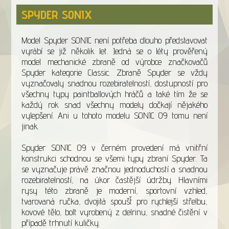
SPYDER SONIX
Model Spyder SONIC není potřeba dlouho představovat
vyrábí se již několik let. Jedná se o léty prověřený
model mechanické zbraně od výrobce značkovačů
Spyder kategorie Classic. Zbraně Spyder se vždy
vyznačovaly snadnou rozebiratelností, dostupností pro
všechny typy paintballových hráčů a také tím že se
každý rok snad všechny modely dočkají nějakého
vylepšení. Ani u tohoto modelu SONIC 09 tomu není
jinak.
Spyder SONIC 09 v černém provedení má vnitřní
konstrukci schodnou se všemi typy zbraní Spyder. Ta
se vyznačuje právě značnou jednoduchostí a snadnou
rozebiratelností, na úkor častější údržby. Hlavními
rysy této zbraně je moderní, sportovní vzhled,
tvarovaná ručka, dvojitá spoušť pro rychlejší střelbu,
kovové tělo, bolt vyrobený z delrinu, snadné čistění v
případě trhnutí kuličky.