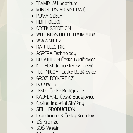
TEAMPLAY agentura
MINISTERSTVO VNITRA ČR
PUMA CZECH
HBT HOLBOJ
GREEK SPEDITION
WELLNESS HOTEL FRYMBURK
WWW.NIC.CZ
RAY-ELECTRIC
ASPERA Technology
DECATHLON České Budějovice
KDU-ČSL Jihočeská kancelář
TECHNICOAT České Budějovice
GROZ-BECKERT CZ
POLYWEB
TESCO České Budějovice
KAUFLAND České Budějovice
Casino Imperial Strážný
STILL PRODUCTION
Expedicion CK Český Krumlov
ZŠ Křemže
SOŠ Velešín