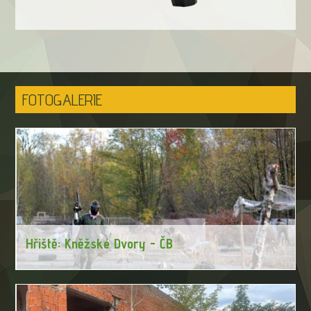
FOTOGALERIE
Hřiště: Kněžské Dvory - ČB
Nejlepší paintball v Českých Budějovicích a na jihu Čech. Vyzkoušejte
něco nového, vyzkoušejte to právě s námi! Těšíme se na Vaši
návštěvu.