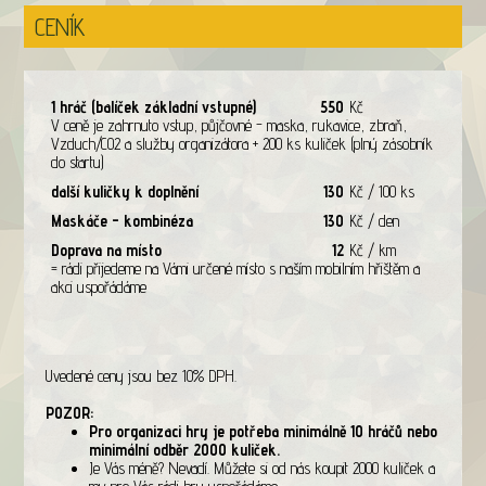
CENÍK
1 hráč (balíček základní vstupné)
550
Kč
V ceně je zahrnuto vstup, půjčovné - maska, rukavice, zbraň,
Vzduch/CO2 a služby organizátora + 200 ks kuliček (plný zásobník
do startu)
další kuličky k doplnění
130
Kč / 100 ks
Maskáče - kombinéza
130
Kč / den
Doprava na místo
12
Kč / km
= rádi přijedeme na Vámi určené místo s naším mobilním hřištěm a
akci uspořádáme
Uvedené ceny jsou bez 10% DPH.
POZOR:
Pro organizaci hry je potřeba minimálně 10 hráčů nebo
minimální odběr 2000 kuliček.
Je Vás méně? Nevadí. Můžete si od nás koupit 2000 kuliček a