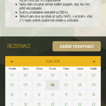
my pro Vás rádi hru uspořádáme.
Nebo Vám zkusíme sehnat kvalitní soupeře, aby Vás hra
ještě více pobavila.
Kuličky prodáváme minimálně po 100 ks.
Délka trvání akce se odvíjí od počtu hráčů, v průměru však
3-5 hodin včetně úvodní instruktáže a zaškolení.
REZERVACE
«
»
Srpen 2026
Pondělí
Úterý
Středa
Čtvrtek
Pátek
Sobota
Neděle
27
28
29
30
31
01
02
03
04
05
06
07
08
09
10
11
12
13
14
15
16
17
18
19
20
21
22
23