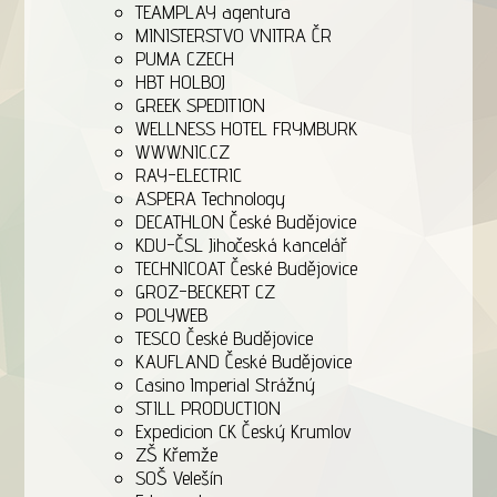
TEAMPLAY agentura
MINISTERSTVO VNITRA ČR
PUMA CZECH
HBT HOLBOJ
GREEK SPEDITION
WELLNESS HOTEL FRYMBURK
WWW.NIC.CZ
RAY-ELECTRIC
ASPERA Technology
DECATHLON České Budějovice
KDU-ČSL Jihočeská kancelář
TECHNICOAT České Budějovice
GROZ-BECKERT CZ
POLYWEB
TESCO České Budějovice
KAUFLAND České Budějovice
Casino Imperial Strážný
STILL PRODUCTION
Expedicion CK Český Krumlov
ZŠ Křemže
SOŠ Velešín