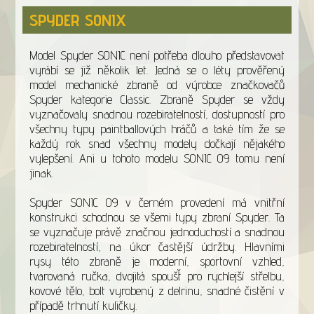
SPYDER SONIX
Model Spyder SONIC není potřeba dlouho představovat
vyrábí se již několik let. Jedná se o léty prověřený
model mechanické zbraně od výrobce značkovačů
Spyder kategorie Classic. Zbraně Spyder se vždy
vyznačovaly snadnou rozebiratelností, dostupností pro
všechny typy paintballových hráčů a také tím že se
každý rok snad všechny modely dočkají nějakého
vylepšení. Ani u tohoto modelu SONIC 09 tomu není
jinak.
Spyder SONIC 09 v černém provedení má vnitřní
konstrukci schodnou se všemi typy zbraní Spyder. Ta
se vyznačuje právě značnou jednoduchostí a snadnou
rozebiratelností, na úkor častější údržby. Hlavními
rysy této zbraně je moderní, sportovní vzhled,
tvarovaná ručka, dvojitá spoušť pro rychlejší střelbu,
kovové tělo, bolt vyrobený z delrinu, snadné čistění v
případě trhnutí kuličky.