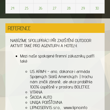
24
25
26
27
28
29
30
REFERENCE
NABÍZÍME SPOLUPRÁCI PŘI ZAJIŠTĚNÍ OUTDOOR
AKTIVIT TAKÉ PRO AGENTURY A HOTELY.
Mezi naše spokojené firemní zákazníky patří
také:
US ARMY - ano, dokonce i armáda
Spojených Států Amerických :) trochu
nám zničili zbraně, ale akce proběhla
100% úspěšně v prostoru BOLETICE.
VITANA
ŠKODA AUTO
UNIQA POJIŠŤOVNA
LIPNOSERVIS s.r.o., www.lipno.info