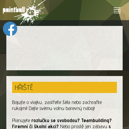
HŘIŠTĚ
Bojujte o vlajku, zastřelte šéfa nebo zachraňte
rukojmí! Dejte svému volnu barevný náboj!
Plánujete
rozlučku se svobodou? Teambuilding?
Firemní či školní akci?
Nebo prostě jen zábavu
s