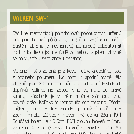
VALKEN SW-1
SW-1 je mechanický paintballový poloautomat určený
pro paintballové půjčovny, hřiště a začínající hráče.
Systém zbraně je mechanický jednořadý poloautomat
(bolt a kladívko jsou v řadě za sebou, systém zbraně
se po výstřelu sám znovu natáhne).
Materiál – tělo zbraně je z kovu, ručka a doplňky jsou
z odolného polymeru. Na horní a spodní hraně těla
zbraně jsou 20mm montáže pro uchycení taktických
doplňků. Kolínko na zásobník je vyhnuté do pravé
strany, zásobník je v něm možné stáhnout, aby
pevně držel. Kolínko je jednoduše odnímatelné. Přední
ručka je odnímatelná. Sundat je možné i přední a
zadní mířidla. Základní hlaveň má délku 23cm (9“).
Součástí balení je 40,5cm (16“) dlouhá hlaveň military
vzhledu. Do zbraně pasují hlavně se závitem typu A5.
Pro pohon je možné použít jak CO2, tak vysokotlaké