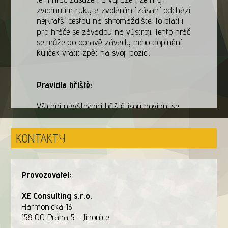
zvednutím ruky a zvoláním "zásah" odchází
nejkratší cestou na shromaždište. To platí i
pro hráče se závadou na výstroji. Tento hráč
se může po opravě závady nebo doplnění
kuliček vrátit zpět na svoji pozici.
Pravidla hřiště:
Všichni návštevníci hřiště jsou povinni se
řídit pokyny provozovatele.
KONTAKTY
Na hrišti a všude tam, kde hrozí zásah
značkovací kuličkou, musí hráči a další
prítomné osoby po celou dobu hry nosit na
obličeji ochrannou masku.
Provozovatel:
Střílet je povoleno pouze na hřišti v průběhu
XE Consulting s.r.o.
hry, nebo na místech provozovatelem
Harmonická 13
určených k testování nebo vybíjení zbraní.
158 00 Praha 5 - Jinonice
Mimo hrací zónu se nosí zbraně vždy