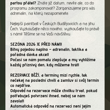
partou přátel?
Znáte již datum, nevíte ale, co do
programu zakomponovat? Zorganizujeme pro vás
adrenalin, na který nezapomenete.
Nejlepší paintball v Českých Budějovicích a na jihu
Čech. Vyzkoušejte něco nového, vyzkoušejte to právě
s námi! Těšíme se na Vaši návštěvu.
SEZÓNA 2026 JE PŘED NÁMI!
Bitvy pojedou naplno – adrenalin, taktika a
pořádná dávka akce!!
Počasí se nám pomalu zlepšuje a my vyhlížíme
každý příznivý den, kdy můžeme hrát!
REZERVACE BĚŽÍ, a termíny mizí rychle, tak
nečekej na poslední chvíli a zamluv si svůj termín
co nejdříve.
Odpověď na rezervace může chvilku trvat, pokud
potřebuješ potvrzení ihned, neboj se nám
zavolat!
Automatická odpověď na rezervaci není jejím