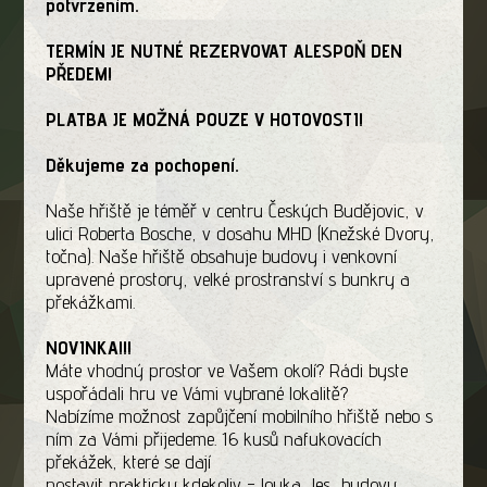
potvrzením.
TERMÍN JE NUTNÉ REZERVOVAT ALESPOŇ DEN
PŘEDEM!
PLATBA JE MOŽNÁ POUZE V HOTOVOSTI!
Děkujeme za pochopení.
Naše hřiště je téměř v centru Českých Budějovic, v
ulici Roberta Bosche, v dosahu MHD (Knežské Dvory,
točna). Naše hřiště obsahuje budovy i venkovní
upravené prostory, velké prostranství s bunkry a
překážkami.
NOVINKA!!!
Máte vhodný prostor ve Vašem okolí? Rádi byste
uspořádali hru ve Vámi vybrané lokalitě?
Nabízíme možnost zapůjčení mobilního hřiště nebo s
ním za Vámi přijedeme. 16 kusů nafukovacích
překážek, které se dají
postavit prakticky kdekoliv - louka, les, budovy.