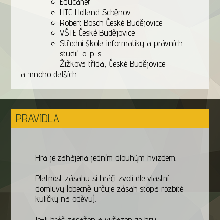
Educanet
HTC Holland Soběnov
Robert Bosch České Budějovice
VŠTE České Budějovice
Střední škola informatiky a právních
studií, o. p. s.
Žižkova třída, České Budějovice
a mnoho dalších ...
PRAVIDLA
Hra je zahájena jedním dlouhým hvizdem.
Platnost zásahu si hráči zvolí dle vlastní
domluvy (obecně určuje zásah stopa rozbité
kuličky na oděvu).
Je-li hráč zasažen a vyřazen ze hry,